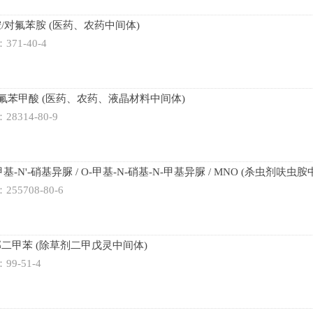
胺/对氟苯胺 (医药、农药中间体)
：371-40-4
6-三氟苯甲酸 (医药、农药、液晶材料中间体)
：28314-80-9
甲基-N'-硝基异脲 / O-甲基-N-硝基-N-甲基异脲 / MNO (杀虫剂呋虫胺
：255708-80-6
邻二甲苯 (除草剂二甲戊灵中间体)
：99-51-4