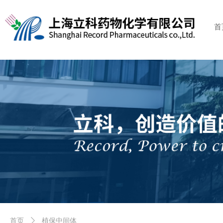
首
植保中间体
首页
ꄲ