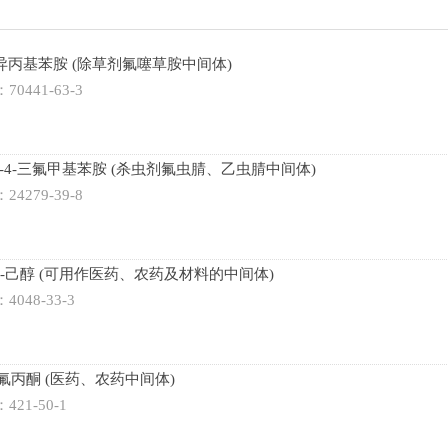
N-异丙基苯胺 (除草剂氟噻草胺中间体)
：70441-63-3
二氯-4-三氟甲基苯胺 (杀虫剂氟虫腈、乙虫腈中间体)
：24279-39-8
-1-己醇 (可用作医药、农药及材料的中间体)
：4048-33-3
-三氟丙酮 (医药、农药中间体)
：421-50-1