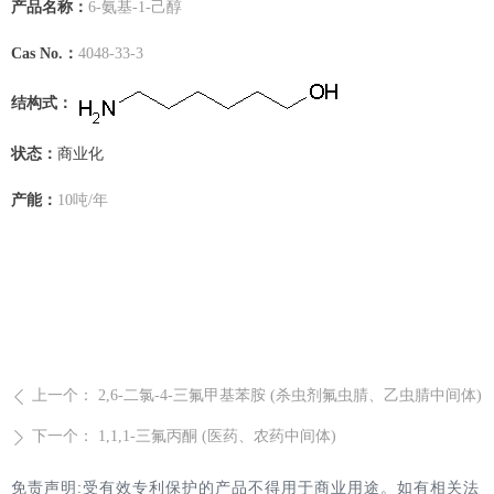
产品名称：
6-氨基-1-己醇
Cas No.：
4048-33-3
结构式：
状态：
商业化
产能：
10吨/年
上一个：
2,6-二氯-4-三氟甲基苯胺 (杀虫剂氟虫腈、乙虫腈中间体)
ꄴ
下一个：
1,1,1-三氟丙酮 (医药、农药中间体)
ꄲ
免责声明:受有效专利保护的产品不得用于商业用途。如有相关法