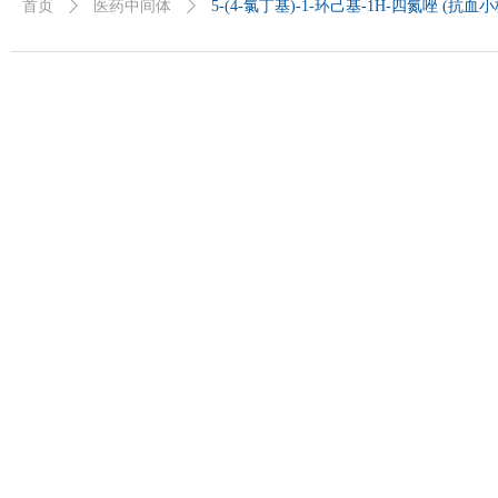
首页
ꄲ
医药中间体
ꄲ
5-(4-氯丁基)-1-环己基-1H-四氮唑 (