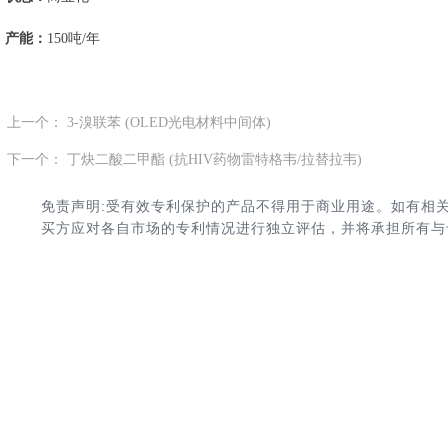
产能：
150吨/年
上一个：
3-溴联苯 (OLED光电材料中间体)
ꄴ
下一个：
丁炔二酸二甲酯 (抗HIV药物雷特格韦/拉替拉韦)
ꄲ
免责声明:受有效专利保护的产品不得用于商业用途。如有相
买方应对各自市场的专利情况进行独立评估，并将承担所有与