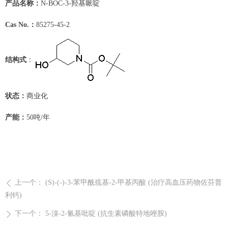
产品名称：
N-BOC-3-羟基哌啶
Cas No.：
85275-45-2
结构式
：
状态：
商业化
产能：
50吨/年
上一个：
(S)-(-)-3-苯甲酰巯基-2-甲基丙酸 (治疗高血压药物佐芬普
ꄴ
利钙)
下一个：
5-溴-2-氰基吡啶 (抗生素磷酸特地唑胺)
ꄲ