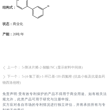
结构式：
状态：
商业化
产能：
20吨/年
上一个：
5-降冰片烯-2-羧酸/NC (显示材料中间体)
ꄴ
下一个：
5-(4-氯丁基)-1-环己基-1H-四氮唑 (抗血小板及抗凝血药
ꄲ
物西洛他唑)
免责声明:受有效专利保护的产品不得用于商业用途。如有相关法
规允许，此类产品可用于研究与注册申报。
买方应对各自市场的专利情况进行独立评估，并将承担所有与专