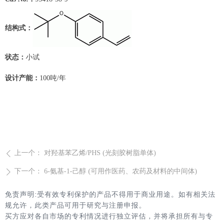
结构式：
状态：
小试
设计产能：
10
0吨/年
上一个：
对羟基苯乙烯/PHS (光刻胶树脂单体)
ꄴ
下一个：
6-氨基-1-己醇 (可用作医药、农药及材料的中间体)
ꄲ
免责声明:受有效专利保护的产品不得用于商业用途。如有相关法
规允许，此类产品可用于研究与注册申报。
买方应对各自市场的专利情况进行独立评估，并将承担所有与专