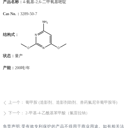
产品名称：
4-氨基-2,6-二甲氧基嘧啶
Cas No.：
3289-50-7
结构式：
状态：
量产
产能：
200吨/年
上一个：
葡甲胺 (造影剂、造影剂助剂、兽药氟尼辛葡甲胺等)
ꄴ
下一个：
2-甲基-4-乙酰基苯甲酸（氟雷拉纳）
ꄲ
免责声明:受有效专利保护的产品不得用于商业用途。如有相关法