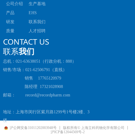
公司介绍
生产基地
产品
EHS
研发
联系我们
质量
人才招聘
CONTACT US
联系
我们
总机：021-63638051（行政分机：888）
销售/市场：021-62506791（直线）
销售 17765120979
陈经理 17321028908
邮箱： record@recordpharm.com
地址：上海市闵行区紫月路1299号1号楼2楼、3
楼
沪公网安备31011202003948号
版权所有© 上海立科药物化学有限公司
沪ICP备12044569号-2