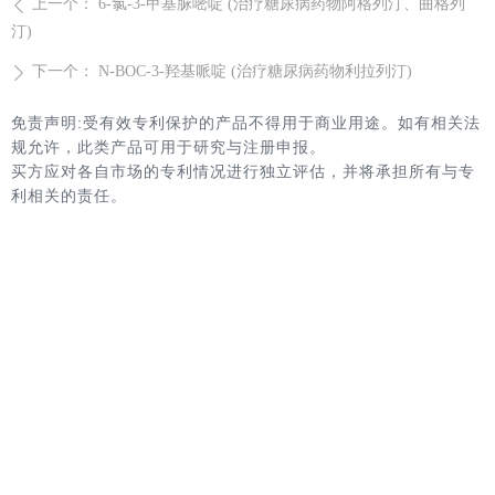
上一个：
6-氯-3-甲基脲嘧啶 (治疗糖尿病药物阿格列汀、曲格列
ꄴ
汀)
下一个：
N-BOC-3-羟基哌啶 (治疗糖尿病药物利拉列汀)
ꄲ
免责声明:受有效专利保护的产品不得用于商业用途。如有相关法
规允许，此类产品可用于研究与注册申报。
买方应对各自市场的专利情况进行独立评估，并将承担所有与专
利相关的责任。