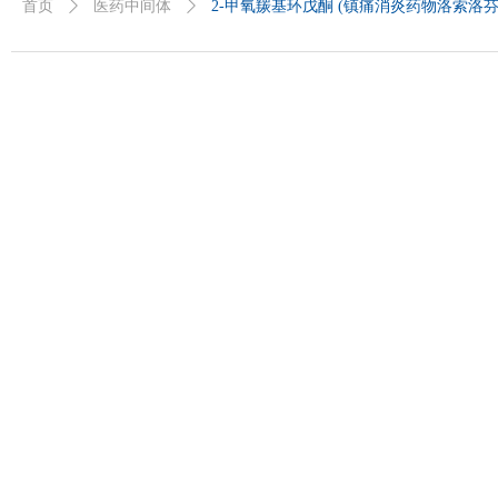
首页
ꄲ
医药中间体
ꄲ
2-甲氧羰基环戊酮 (镇痛消炎药物洛索洛芬