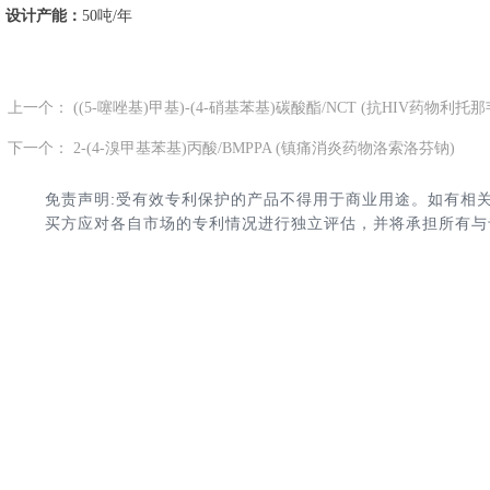
设计产能：
50吨/年
上一个：
((5-噻唑基)甲基)-(4-硝基苯基)碳酸酯​​​​​​​/NCT (抗HIV药物利托那
ꄴ
下一个：
2-(4-溴甲基苯基)丙酸/BMPPA (镇痛消炎药物洛索洛芬钠)
ꄲ
免责声明:受有效专利保护的产品不得用于商业用途。如有相
买方应对各自市场的专利情况进行独立评估，并将承担所有与