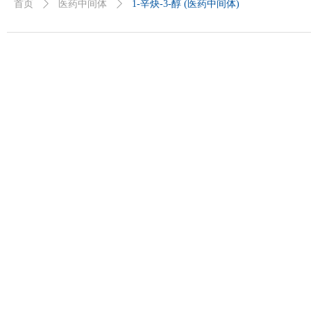
首页
ꄲ
医药中间体
ꄲ
1-辛炔-3-醇 (医药中间体)