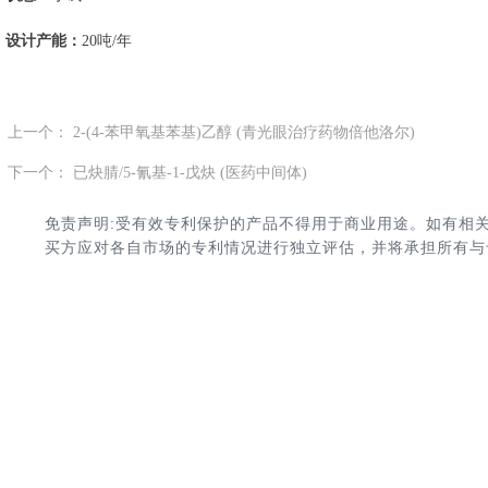
设计产能：
20吨/年
上一个：
2-(4-苯甲氧基苯基)乙醇 (青光眼治疗药物倍他洛尔)
ꄴ
下一个：
已炔腈/5-氰基-1-戊炔 (医药中间体)
ꄲ
免责声明:受有效专利保护的产品不得用于商业用途。如有相
买方应对各自市场的专利情况进行独立评估，并将承担所有与