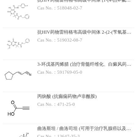
抗HIV药物雷特格韦高级中间体 [1-[4-[[(4-氟苄
基)氨基]羰基]-5-羟基-1-甲基-6-氧代-1,6-二氢嘧
Cas No.：518048-02-7
啶-2-基]-1-甲基乙基]氨基甲酸苄酯
抗HIV药物雷特格韦高级中间体 2-(2-(苄氧基羰
基氨基)丙-2-基)-5-羟基-6-氧代-1,6-二氢嘧啶-4-
Cas No.：519032-08-7
甲酸甲酯
3-环戊基丙烯腈 (治疗骨髓纤维化、白癜风药物
鲁索替尼/芦可替尼)
Cas No.：591769-05-0
丙炔酸 (抗癫痫药物卢非酰胺)
Cas No.：471-25-0
曲洛斯坦 / 曲洛司坦 (可用于治疗乳腺癌以及宠
物狗库欣氏综合症的药物)
Cas No.：13647-35-3