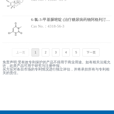
6-氯-3-甲基脲嘧啶 (治疗糖尿病药物阿格列汀、
曲格列汀)
Cas No.：4318-56-3
上一页
1
2
3
4
5
下一页
免责声明:受有效专利保护的产品不得用于商业用途。如有相关法规允
许，此类产品可用于研究与注册申报。
买方应对各自市场的专利情况进行独立评估，并将承担所有与专利相
关的责任。