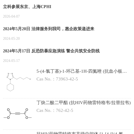
立科参展东京、上海CPHI
2026-04-07
2024年5月20日 法律服务到我司，惠企政策递进来
2024-05-20
2024年5月17日 反恐防暴应急演练 警企共筑安全防线
2024-05-17
5-(4-氯丁基)-1-环己基-1H-四氮唑 (抗血小板及
抗凝血药物西洛他唑)
Cas No.：73963-42-5
丁炔二酸二甲酯 (抗HIV药物雷特格韦/拉替拉韦)
Cas No.：762-42-5