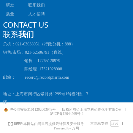
研发
联系我们
质量
人才招聘
CONTACT US
联系
我们
总机：021-63638051（行政分机：888）
销售/市场：021-62506791（直线）
销售 17765120979
陈经理 17321028908
邮箱： record@recordpharm.com
地址：上海市闵行区紫月路1299号1号楼2楼、3
楼
沪公网安备31011202003948号
版权所有© 上海立科药物化学有限公司
沪ICP备12044569号-2
本网站支持
IPv6
本网站由阿里云提供云计算及安全服务
Powered by 万网